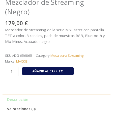
Mezclador de Streaming
(Negro)
179,00
€
Mezclador de streaming de la serie MixCaster con pantalla
TFT a color, 3 canales, pads de muestras RGB, Bluetooth y
Mix Minus. Acabado negro.
SKU
ADG-656865
Category
Mesa para Streaming
Marca:
MACKIE
Mackie
AÑADIR AL CARRITO
M-
Caster
Studio
–
Mezclador
Descripción
de
Valoraciones (0)
Streaming