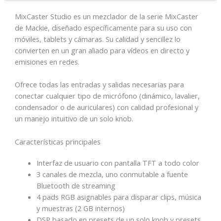
(Negro)
MixCaster Studio es un mezclador de la serie MixCaster
cantidad
de Mackie, diseñado específicamente para su uso con
móviles, tablets y cámaras. Su calidad y sencillez lo
convierten en un gran aliado para vídeos en directo y
emisiones en redes.
Ofrece todas las entradas y salidas necesarias para
conectar cualquier tipo de micrófono (dinámico, lavalier,
condensador o de auriculares) con calidad profesional y
un manejo intuitivo de un solo knob.
Características principales
Interfaz de usuario con pantalla TFT a todo color
3 canales de mezcla, uno conmutable a fuente
Bluetooth de streaming
4 pads RGB asignables para disparar clips, música
y muestras (2 GB internos)
DSP basado en presets de un solo knob y presets