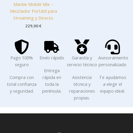
Mackie Mobile Mix –
Mezclador Portátil para
Streaming y Directo
229,00
€
Pago 100%
Envío rápido
Garantía y
Asesoramiento
seguro
servicio técnico
personalizado
Entrega
Compra con
rápida en
Asistencia
Te ayudamos
total confianza
toda la
técnica y
a elegir el
y seguridad.
península.
reparaciones
equipo ideal.
propias.