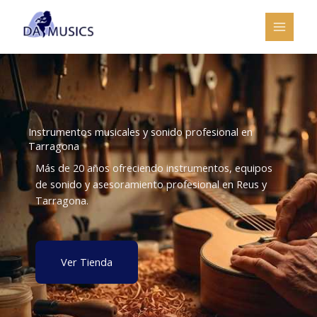
Ir
al
contenido
Instrumentos musicales y sonido profesional en
Tarragona
Más de 20 años ofreciendo instrumentos, equipos
de sonido y asesoramiento profesional en Reus y
Tarragona.
Ver Tienda