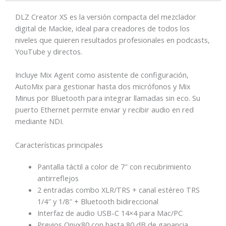
para
DLZ Creator XS es la versión compacta del mezclador
Streaming
digital de Mackie, ideal para creadores de todos los
cantidad
niveles que quieren resultados profesionales en podcasts,
YouTube y directos.
Incluye Mix Agent como asistente de configuración,
AutoMix para gestionar hasta dos micrófonos y Mix
Minus por Bluetooth para integrar llamadas sin eco. Su
puerto Ethernet permite enviar y recibir audio en red
mediante NDI.
Características principales
Pantalla táctil a color de 7″ con recubrimiento
antirreflejos
2 entradas combo XLR/TRS + canal estéreo TRS
1/4″ y 1/8″ + Bluetooth bidireccional
Interfaz de audio USB-C 14×4 para Mac/PC
Previos Onyx80 con hasta 80 dB de ganancia