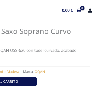
0,00
€
Saxo Soprano Curvo
OQAN OSS-620 con tudel curvado, acabado
ento Madera
Marca:
OQAN
AL CARRITO