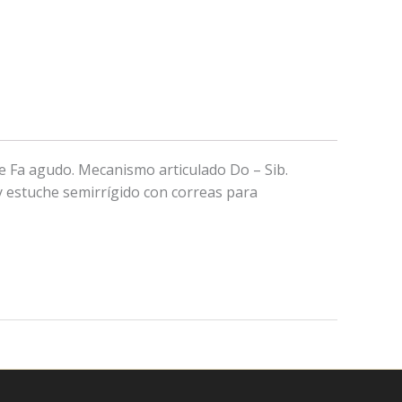
de Fa agudo. Mecanismo articulado Do – Sib.
 y estuche semirrígido con correas para