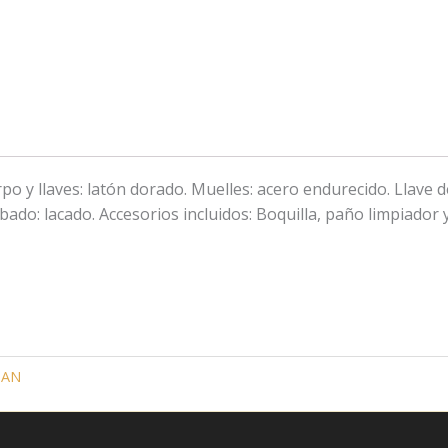
Curvo
cantidad
o y llaves: latón dorado. Muelles: acero endurecido. Llave 
bado: lacado. Accesorios incluidos: Boquilla, paño limpiador
AN