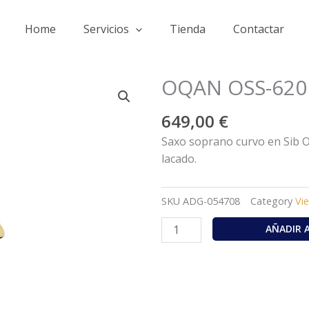
Home
Servicios
Tienda
Contactar
OQAN OSS-620 
649,00
€
Saxo soprano curvo en Sib 
lacado.
SKU
ADG-054708
Category
Vi
OQAN
AÑADIR 
OSS-
620
Saxo
Soprano