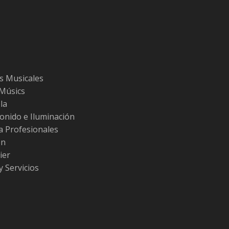
s Musicales
 Músics
la
Sonido e Iluminación
ra Profesionales
ón
ier
y Servicios