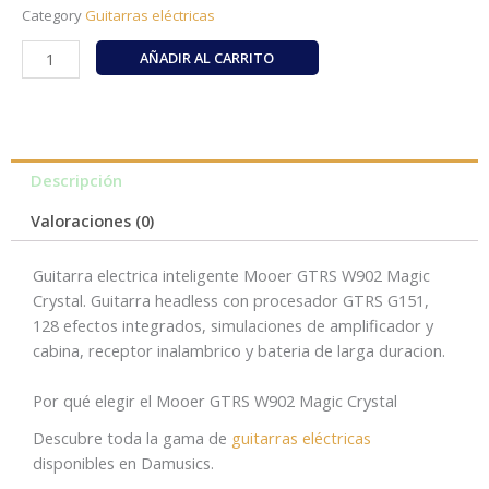
Category
Guitarras eléctricas
Mooer
AÑADIR AL CARRITO
GTRS
W902
Magic
Crystal
cantidad
Descripción
Valoraciones (0)
Guitarra electrica inteligente Mooer GTRS W902 Magic
Crystal. Guitarra headless con procesador GTRS G151,
128 efectos integrados, simulaciones de amplificador y
cabina, receptor inalambrico y bateria de larga duracion.
Por qué elegir el Mooer GTRS W902 Magic Crystal
Descubre toda la gama de
guitarras eléctricas
disponibles en Damusics.