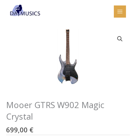
Ir
al
contenido
Mooer GTRS W902 Magic
Crystal
699,00
€