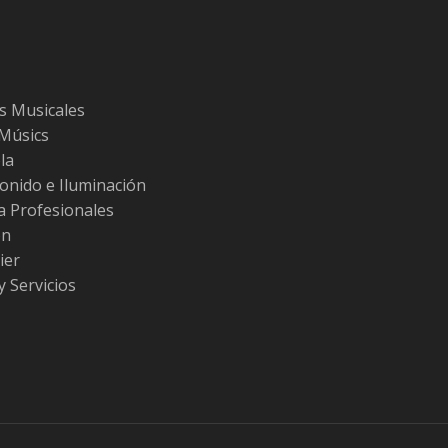
s Musicales
 Músics
la
Sonido e Iluminación
ra Profesionales
ón
ier
y Servicios