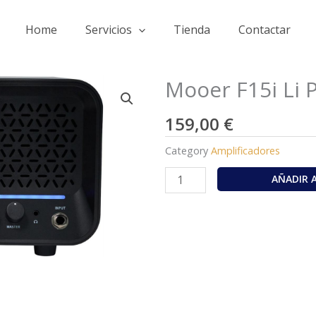
Home
Servicios
Tienda
Contactar
Mooer F15i Li 
159,00
€
Category
Amplificadores
Mooer
AÑADIR 
F15i
Li
Phantom
Black
cantidad