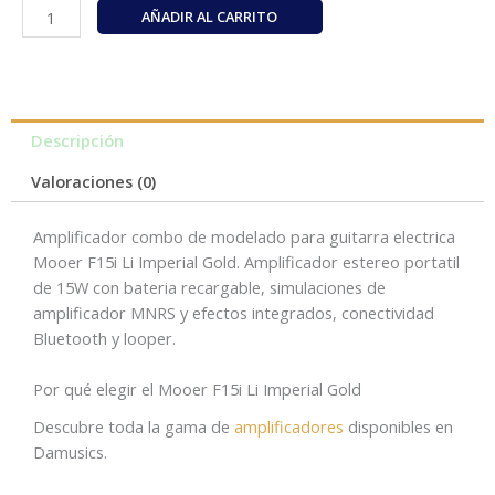
Mooer
AÑADIR AL CARRITO
F15i
Li
Imperial
Gold
cantidad
Descripción
Valoraciones (0)
Amplificador combo de modelado para guitarra electrica
Mooer F15i Li Imperial Gold. Amplificador estereo portatil
de 15W con bateria recargable, simulaciones de
amplificador MNRS y efectos integrados, conectividad
Bluetooth y looper.
Por qué elegir el Mooer F15i Li Imperial Gold
Descubre toda la gama de
amplificadores
disponibles en
Damusics.