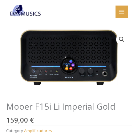
Ir
al
contenido
Mooer F15i Li Imperial Gold
159,00
€
Category
Amplificadores