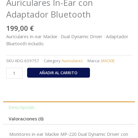
Auriculares In-Ear con
Adaptador Bluetooth
199,00
€
Auriculares in-ear Mackie · Dual Dynamic Driver · Adaptador
Bluetooth incluido.
SKU
ADG-639757
Category
Auriculares
Marca:
MACKIE
Mackie
AÑADIR AL CARRITO
MP-
220
BTA
–
Auriculares
Descripción
In-
Valoraciones (0)
Ear
con
Monitores in-ear Mackie MP-220 Dual Dynamic Driver con
Adaptador