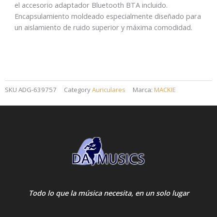
el accesorio adaptador Bluetooth BTA incluido.
Bluetooth
Encapsulamiento moldeado especialmente diseñado para
cantidad
un aislamiento de ruido superior y máxima comodidad.
SKU
ADG-639757
Category
Auriculares
Marca:
MACKIE
Todo lo que la música necesita, en un solo lugar