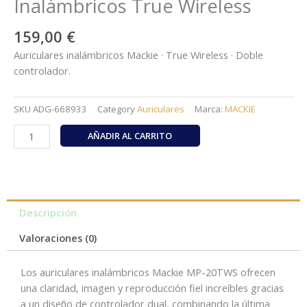
Inalámbricos True Wireless
159,00
€
Auriculares inalámbricos Mackie · True Wireless · Doble
controlador.
SKU
ADG-668933
Category
Auriculares
Marca:
MACKIE
Mackie
AÑADIR AL CARRITO
MP-
20TWS
–
Auriculares
Inalámbricos
Descripción
True
Valoraciones (0)
Wireless
cantidad
Los auriculares inalámbricos Mackie MP-20TWS ofrecen
una claridad, imagen y reproducción fiel increíbles gracias
a un diseño de controlador dual, combinando la última