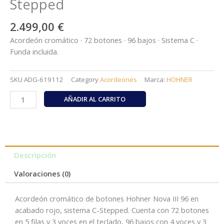
Stepped
2.499,00
€
Acordeón cromático · 72 botones · 96 bajos · Sistema C ·
Funda incluida.
SKU
ADG-619112
Category
Acordeones
Marca:
HOHNER
HOHNER
AÑADIR AL CARRITO
Nova
III
96
Red
C-
Descripción
Stepped
Valoraciones (0)
cantidad
Acordeón cromático de botones Hohner Nova III 96 en
acabado rojo, sistema C-Stepped. Cuenta con 72 botones
en 5 filas y 3 voces en el teclado, 96 bajos con 4 voces y 3