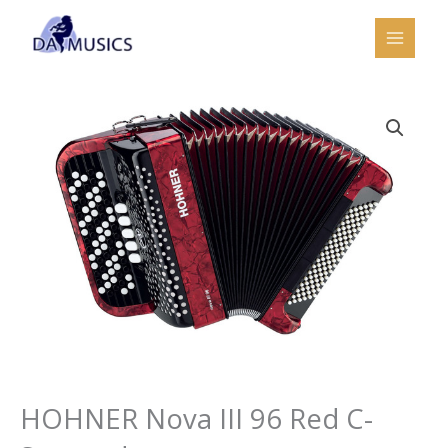
Ir
al
contenido
HOHNER Nova III 96 Red C-