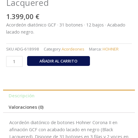
Lacquered
1.399,00
€
Acordeón diatónico GCF · 31 botones · 12 bajos · Acabado
lacado negro.
SKU
ADG-618998
Category
Acordeones
Marca:
HOHNER
HOHNER
AÑADIR AL CARRITO
Corona
II
GCF
Black
Lacquered
Descripción
cantidad
Valoraciones (0)
Acordeón diatónico de botones Hohner Corona II en
afinación GCF con acabado lacado en negro (Black
Lacquered). Dispone de 31 botones en 3 filas y 2 voces en