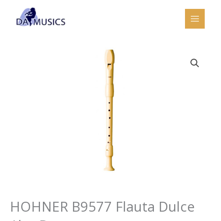
Ir
al
contenido
HOHNER B9577 Flauta Dulce