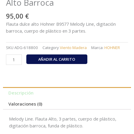
Alto Barroca
95,00
€
Flauta dulce alto Hohner B9577 Melody Line, digitación
barroca, cuerpo de plástico en 3 partes.
SKU
ADG-618800
Category
Viento Madera
Marca:
HOHNER
HOHNER
AÑADIR AL CARRITO
B9577
Flauta
Dulce
Alto
Barroca
Descripción
cantidad
Valoraciones (0)
Melody Line. Flauta Alto, 3 partes, cuerpo de plástico,
digitación barroca, funda de plástico.