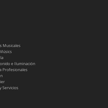
s Musicales
 Músics
la
Sonido e Iluminación
ra Profesionales
ón
ier
y Servicios