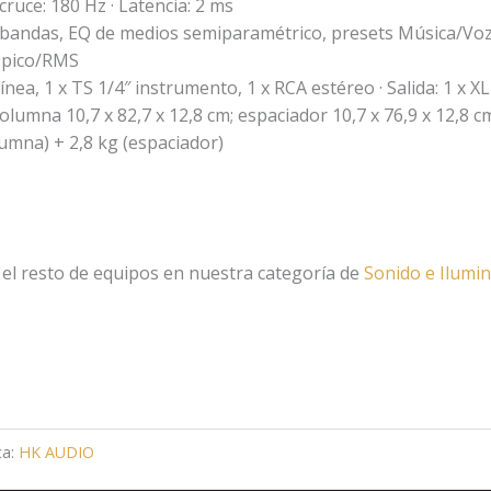
cruce: 180 Hz · Latencia: 2 ms
 3 bandas, EQ de medios semiparamétrico, presets Música/Vo
r pico/RMS
nea, 1 x TS 1/4″ instrumento, 1 x RCA estéreo · Salida: 1 x X
olumna 10,7 x 82,7 x 12,8 cm; espaciador 10,7 x 76,9 x 12,8 c
lumna) + 2,8 kg (espaciador)
 el resto de equipos en nuestra categoría de
Sonido e Ilumi
ca:
HK AUDIO