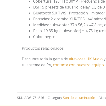
Cobertura: 120° H x 30° V · Frecuencia de 
DSP: 5 presets de usuario, delay, EQ de
Bluetooth 5.0 TWS · Protección: limitado
Entradas: 2 x combo XLR/TRS 1/4″ micro/lí
Medidas: subwoofer 37 x 56,2 x 47,8 cm; c
Peso: 19,35 kg (subwoofer) + 4,75 kg (co
Color: negro
Productos relacionados
Descubre toda la gama de
altavoces HK Audio
y
tu sistema de PA,
contacta con nuestro equipo
.
SKU
ADG-734846
Category
Sonido e Iluminación
Mar