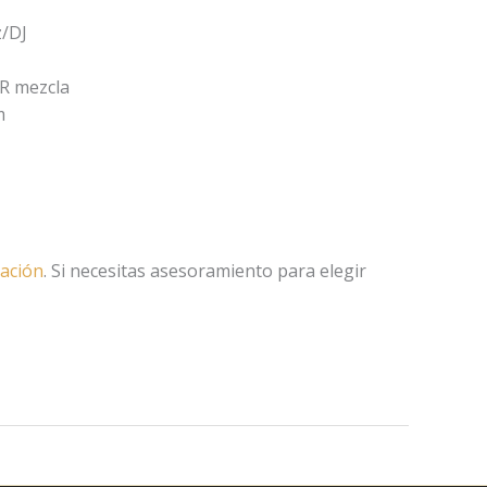
z/DJ
LR mezcla
m
nación
. Si necesitas asesoramiento para elegir