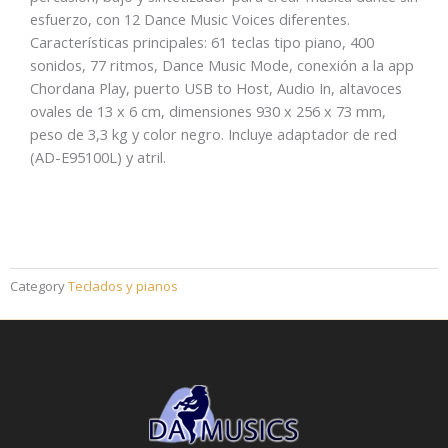
esfuerzo, con 12 Dance Music Voices diferentes.
Características principales: 61 teclas tipo piano, 400
sonidos, 77 ritmos, Dance Music Mode, conexión a la app
Chordana Play, puerto USB to Host, Audio In, altavoces
ovales de 13 x 6 cm, dimensiones 930 x 256 x 73 mm,
peso de 3,3 kg y color negro. Incluye adaptador de red
(AD-E95100L) y atril.
Category
Teclados y pianos