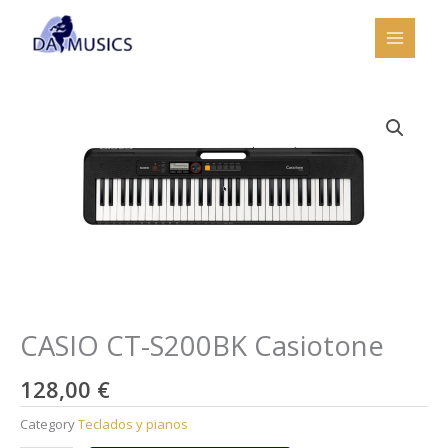
Ir
al
contenido
CASIO CT-S200BK Casiotone
128,00
€
Category
Teclados y pianos