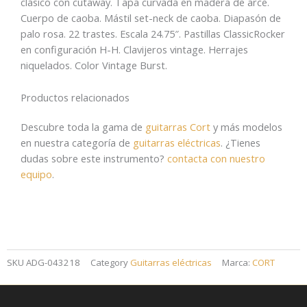
clásico con cutaway. Tapa curvada en madera de arce.
Cuerpo de caoba. Mástil set-neck de caoba. Diapasón de
palo rosa. 22 trastes. Escala 24.75″. Pastillas ClassicRocker
en configuración H-H. Clavijeros vintage. Herrajes
niquelados. Color Vintage Burst.
Productos relacionados
Descubre toda la gama de
guitarras Cort
y más modelos
en nuestra categoría de
guitarras eléctricas
. ¿Tienes
dudas sobre este instrumento?
contacta con nuestro
equipo
.
SKU
ADG-043218
Category
Guitarras eléctricas
Marca:
CORT