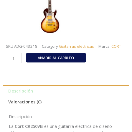
SKU
ADG-043218
Category
Guitarras eléctricas
Marca:
CORT
Guitarra
AÑADIR AL CARRITO
Electrica
Cort
CR250VB
(Vintage
Burst)
Descripción
cantidad
Valoraciones (0)
Descripción
La
Cort CR250VB
es una guitarra eléctrica de diseño